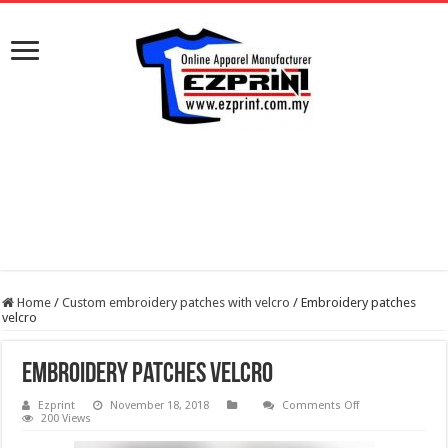
Home
/
Custom embroidery patches with velcro
/
Embroidery patches
velcro
Embroidery patches velcro
on
Ezprint
November 18, 2018
Comments Off
Embroidery
200 Views
patches
velcro