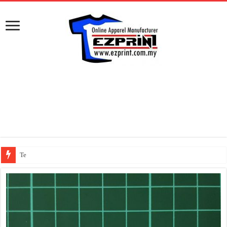
Tempahan tshirt sukan sekolah Ana Muslim Preschool