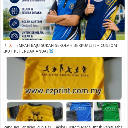
multiple
variants.
The
options
may
be
chosen
on
the
product
page
TEMPAH BAJU SUKAN SEKOLAH BERKUALITI – CUSTOM
IKUT KEHENDAK ANDA!
Panduan Lengkap Pilih Baju Tadika Custom Made untuk Pengusaha