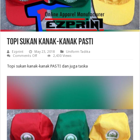
Topi sukan kanak-kanak PASTI
Ezprint
May 23, 2018
Uniform Tadika
on
Comments Off
2,430 Views
Topi
sukan
Topi sukan kanak-kanak PASTI dan juga taska
kanak-
kanak
PASTI