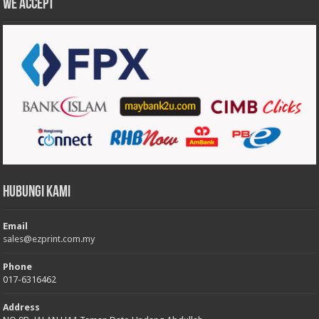
We accept
Hubungi Kami
Email
sales@ezprint.com.my
Phone
017-6316462
Address