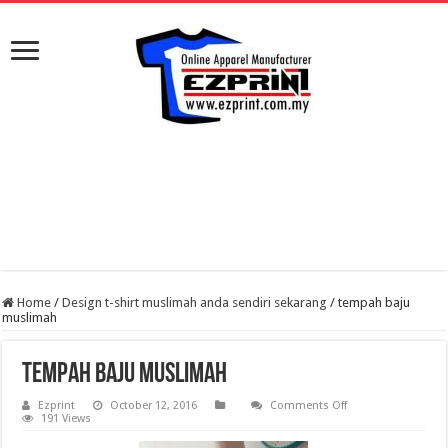
Home
/
Design t-shirt muslimah anda sendiri sekarang
/
tempah baju
muslimah
tempah baju muslimah
on
Ezprint
October 12, 2016
Comments Off
tempah
191 Views
baju
muslimah