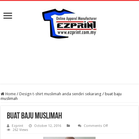
Home
/
Design t-shirt muslimah anda sendiri sekarang
/
buat baju
muslimah
buat baju muslimah
on
Ezprint
October 12, 2016
Comments Off
buat
262 Views
baju
muslimah