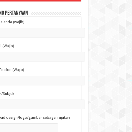
ng Pertanyaan
 anda (wajib)
l (Wajib)
elefon (Wajib)
k/Subjek
oad design/logo/gambar sebagai rujukan