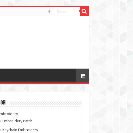
gori
Embroidery
Embroidery Patch
Keychain Embroidery