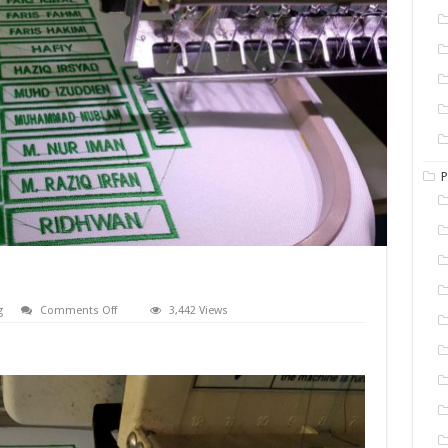
P
on
g
Comments Off
3,442 Views
Nametag
Sulam
Sekolah