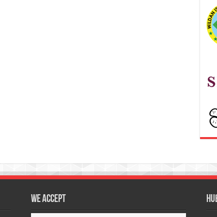
We accept
Hu