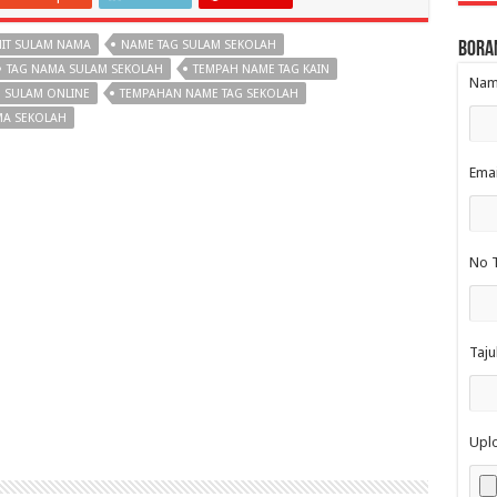
HIT SULAM NAMA
NAME TAG SULAM SEKOLAH
Bora
TAG NAMA SULAM SEKOLAH
TEMPAH NAME TAG KAIN
Nama
 SULAM ONLINE
TEMPAHAN NAME TAG SEKOLAH
MA SEKOLAH
Emai
No T
Taju
Upl