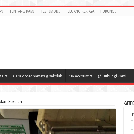
AN
TENTANG KAMI
TESTIMONI
PELUANG KERJAYA
HUBUNGI
ga
Cara order nametag sekolah
My Account
Hubungi Kami
lam Sekolah
Kate