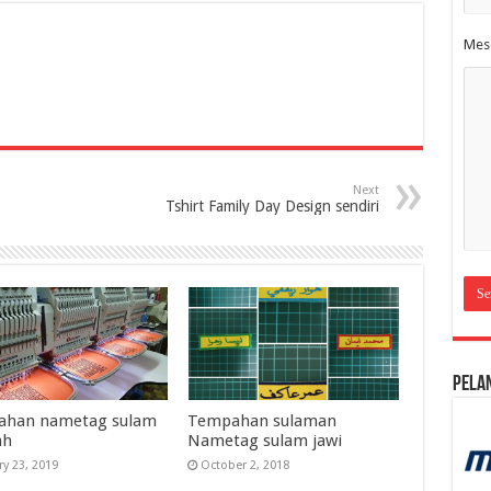
Mes
Next
Tshirt Family Day Design sendiri
Pela
ahan nametag sulam
Tempahan sulaman
ah
Nametag sulam jawi
ry 23, 2019
October 2, 2018