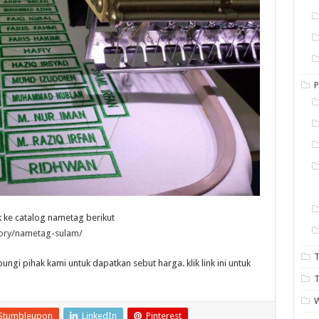
P
k ke catalog nametag berikut
gory/nametag-sulam/
T
gi pihak kami untuk dapatkan sebut harga. klik link ini untuk
T
Stumbleupon
LinkedIn
Pinterest