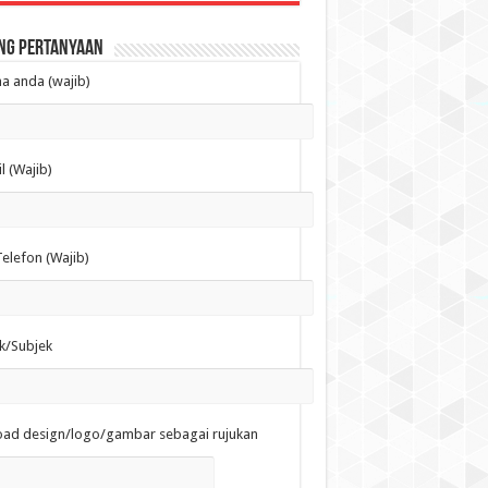
ng Pertanyaan
 anda (wajib)
l (Wajib)
elefon (Wajib)
k/Subjek
oad design/logo/gambar sebagai rujukan