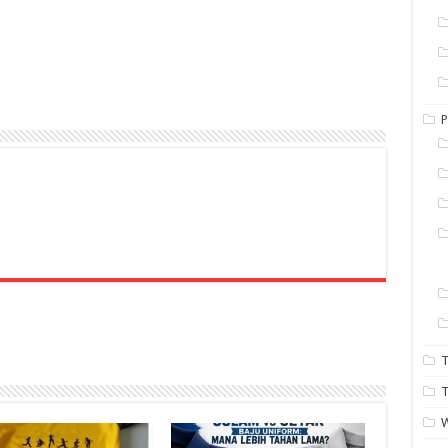
P
T
T