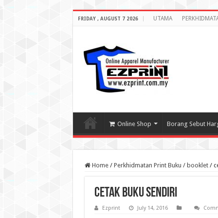
UTAMA
PERKHIDMAT
FRIDAY , AUGUST 7 2026
Online Shop
Borang Sebut Har
Home
/
Perkhidmatan Print Buku / booklet
/
c
cetak buku sendiri
Ezprint
July 14, 2016
Comm