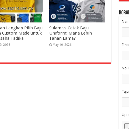
Bora
Nama
an Lengkap Pilih Baju
Sulam vs Cetak Baju
a Custom Made untuk
Uniform: Mana Lebih
saha Tadika
Tahan Lama?
Emai
9, 2026
May 10, 2026
No T
Taju
Upl