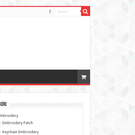
gori
Embroidery
Embroidery Patch
Keychain Embroidery