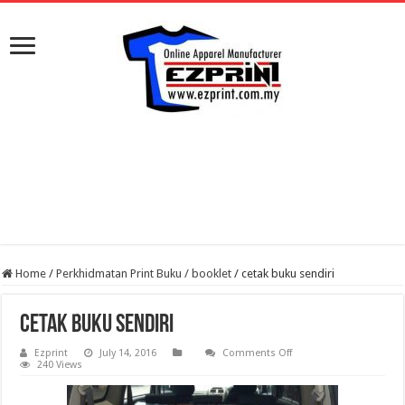
Home
/
Perkhidmatan Print Buku / booklet
/
cetak buku sendiri
cetak buku sendiri
on
Ezprint
July 14, 2016
Comments Off
cetak
240 Views
buku
sendiri