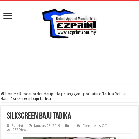
Home
/
Repeat order daripada pelanggan sport attire Tadika Reflisia
Hana
/
silkscreen baju tadika
silkscreen baju tadika
on
Ezprint
January 23, 2019
Comments Off
silkscreen
252 Views
baju
tadika