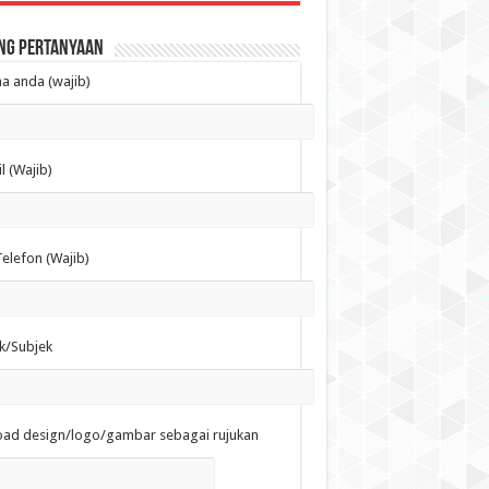
ng Pertanyaan
 anda (wajib)
l (Wajib)
elefon (Wajib)
k/Subjek
oad design/logo/gambar sebagai rujukan