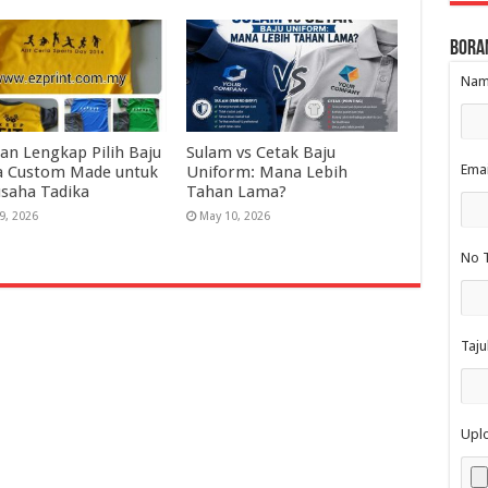
Bora
Nama
an Lengkap Pilih Baju
Sulam vs Cetak Baju
Emai
a Custom Made untuk
Uniform: Mana Lebih
saha Tadika
Tahan Lama?
9, 2026
May 10, 2026
No T
Taju
Upl