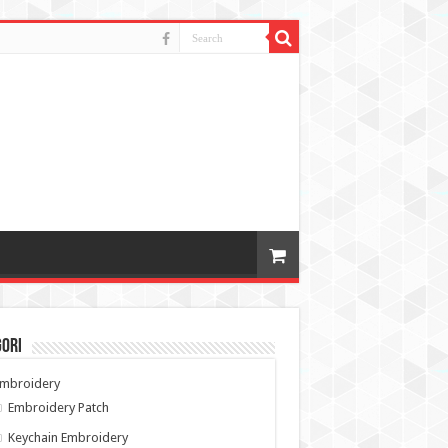
gori
Embroidery
Embroidery Patch
Keychain Embroidery