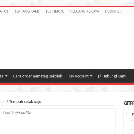
ATAN
TENTANG KAMI
TESTIMONI
PELUANG KERJAYA
HUBUNGI
ga
Cara order nametag sekolah
My Account
Hubungi Kami
ilah
/
Tempah cetak baju
Kate
Cetal baju tadika