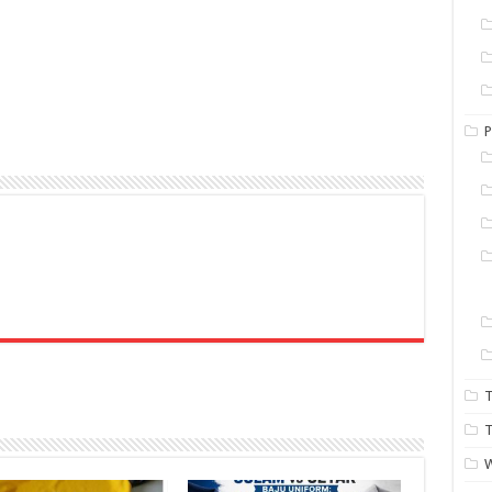
P
T
T