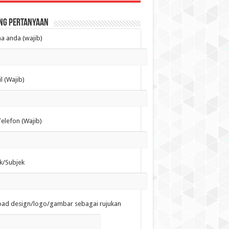
ng Pertanyaan
 anda (wajib)
l (Wajib)
elefon (Wajib)
k/Subjek
oad design/logo/gambar sebagai rujukan