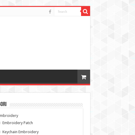
gori
Embroidery
Embroidery Patch
Keychain Embroidery