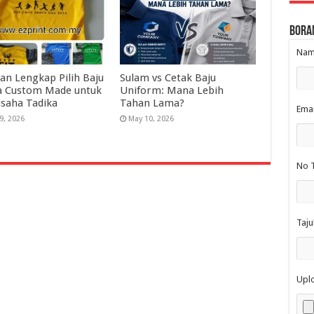
Bora
Nama
an Lengkap Pilih Baju
Sulam vs Cetak Baju
a Custom Made untuk
Uniform: Mana Lebih
saha Tadika
Tahan Lama?
Emai
9, 2026
May 10, 2026
No T
Taju
Upl