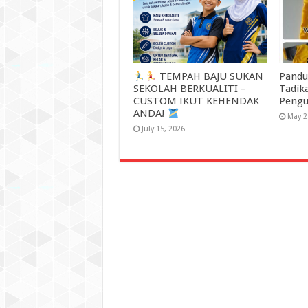
TEMPAH BAJU SUKAN
Pandu
SEKOLAH BERKUALITI –
Tadik
CUSTOM IKUT KEHENDAK
Pengu
ANDA!
May 2
July 15, 2026