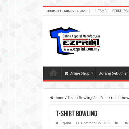
UTAMA
PERKHIDM
THURSDAY , AUGUST 6 2026
Online Shop
Borang Sebut Har
Home
/
T-shirt Bowling Ana Edar
/
t-shirt bow
t-shirt bowling
Ezprint
December 15, 2015