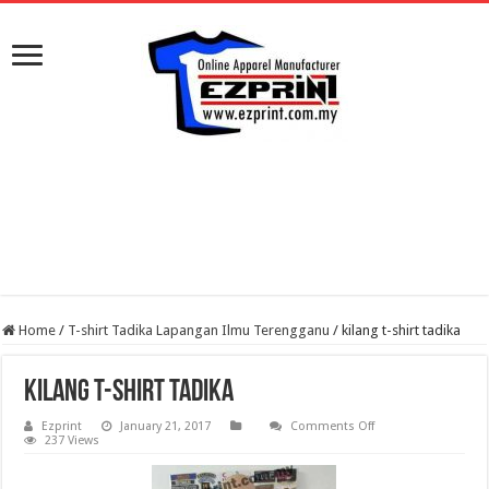
Home
/
T-shirt Tadika Lapangan Ilmu Terengganu
/
kilang t-shirt tadika
kilang t-shirt tadika
on
Ezprint
January 21, 2017
Comments Off
kilang
237 Views
t-
shirt
tadika