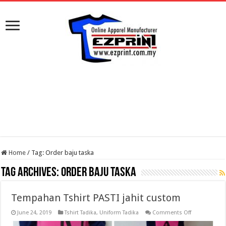
Home
/
Tag:
Order baju taska
Tag Archives:
Order baju taska
Tempahan Tshirt PASTI jahit custom
on
June 24, 2019
Tshirt Tadika
,
Uniform Tadika
Comments Off
Tempahan
Tshirt