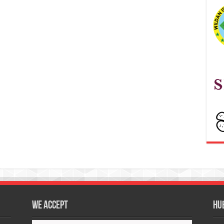
We accept
Hu