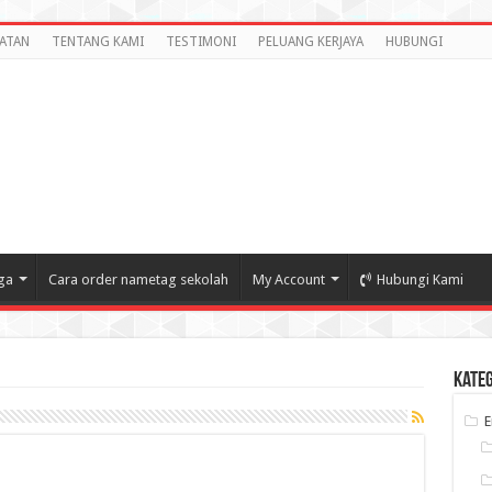
ATAN
TENTANG KAMI
TESTIMONI
PELUANG KERJAYA
HUBUNGI
ga
Cara order nametag sekolah
My Account
Hubungi Kami
Kate