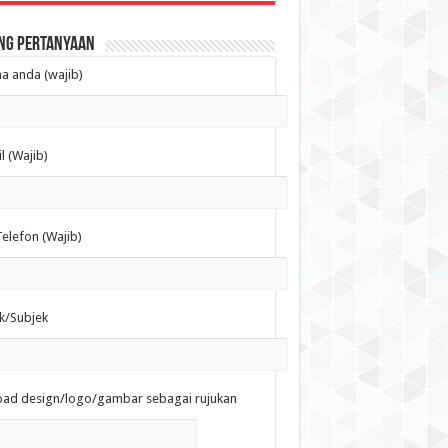
ng Pertanyaan
 anda (wajib)
l (Wajib)
elefon (Wajib)
k/Subjek
oad design/logo/gambar sebagai rujukan