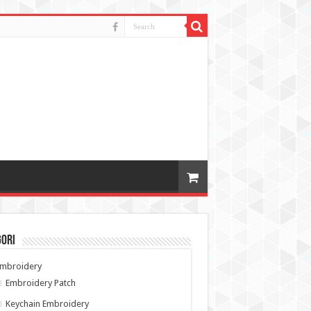
gori
Embroidery
Embroidery Patch
Keychain Embroidery