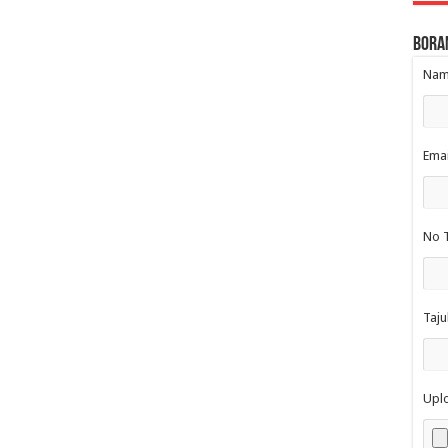
Bora
Nama
Emai
No T
Taju
Upl