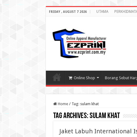
UTAMA
PERKHIDMAT
FRIDAY , AUGUST 7 2026
Online Shop
Borang Sebut Har
Home
/
Tag:
sulam khat
Tag Archives:
sulam khat
Jaket Labuh International I