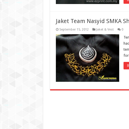
R
Jaket Team Nasyid SMKA Sh
September 15, 2012
Jaket & Vest
0
Tem
had
tem
fo
R