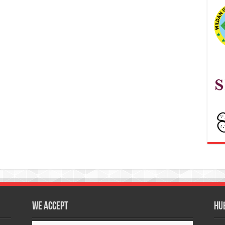
We accept
Hu