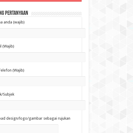
ng Pertanyaan
 anda (wajib)
l (Wajib)
elefon (Wajib)
k/Subjek
oad design/logo/gambar sebagai rujukan