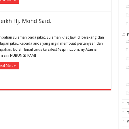
ead More »
eikh Hj. Mohd Said.
P
pahan sulaman pada jaket. Sulaman Khat Jawi di belakang dan
apan jaket. Kepada anda yang ingin membuat pertanyaan dan
pahan, boleh Email terus ke sales@ezprint.com.my Atau isi
rm sini HUBUNGI KAMI
ead More »
T
T