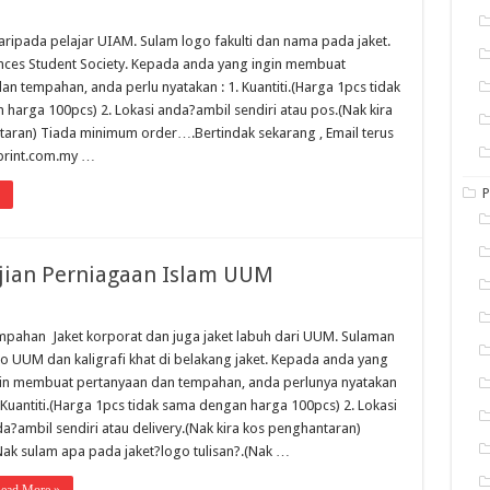
ipada pelajar UIAM. Sulam logo fakulti dan nama pada jaket.
nces Student Society. Kepada anda yang ingin membuat
an tempahan, anda perlu nyatakan : 1. Kuantiti.(Harga 1pcs tidak
harga 100pcs) 2. Lokasi anda?ambil sendiri atau pos.(Nak kira
aran) Tiada minimum order….Bertindak sekarang , Email terus
print.com.my …
P
ajian Perniagaan Islam UUM
pahan Jaket korporat dan juga jaket labuh dari UUM. Sulaman
o UUM dan kaligrafi khat di belakang jaket. Kepada anda yang
in membuat pertanyaan dan tempahan, anda perlunya nyatakan
. Kuantiti.(Harga 1pcs tidak sama dengan harga 100pcs) 2. Lokasi
a?ambil sendiri atau delivery.(Nak kira kos penghantaran)
Nak sulam apa pada jaket?logo tulisan?.(Nak …