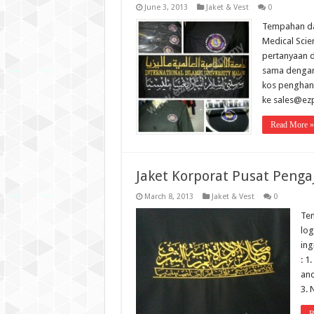
June 3, 2013
Jaket & Vest
0
Tempahan dar
Medical Scie
pertanyaan d
sama dengan 
kos penghant
ke sales@ez
Read More »
Jaket Korporat Pusat Peng
March 8, 2013
Jaket & Vest
0
Tem
log
ing
: 1
and
3. 