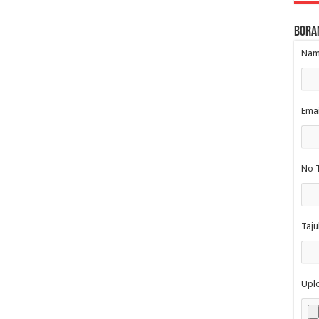
Bora
Nama
Emai
No T
Taju
Upl