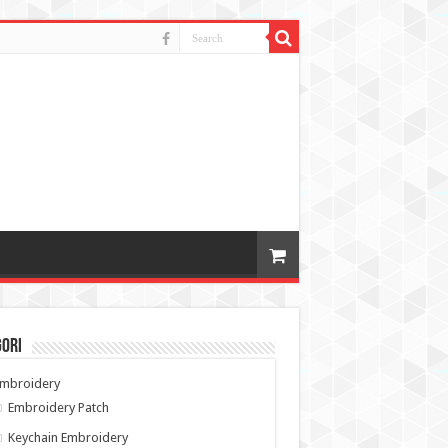
gori
Embroidery
Embroidery Patch
Keychain Embroidery