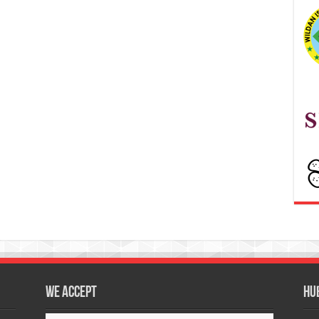
We accept
Hu