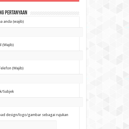
ng Pertanyaan
 anda (wajib)
l (Wajib)
elefon (Wajib)
k/Subjek
oad design/logo/gambar sebagai rujukan