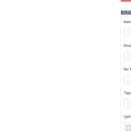
Bora
Nama
Emai
No T
Taju
Upl