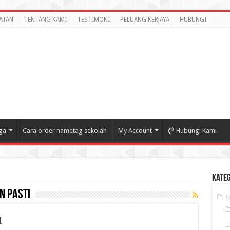
ATAN
TENTANG KAMI
TESTIMONI
PELUANG KERJAYA
HUBUNGI
ga
Cara order nametag sekolah
My Account
Hubungi Kami
Kate
n pasti
I