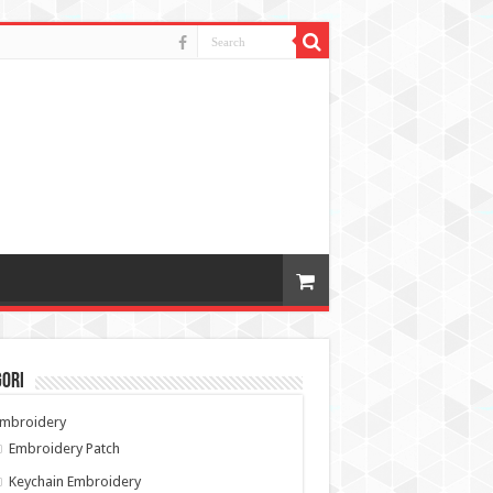
gori
Embroidery
Embroidery Patch
Keychain Embroidery