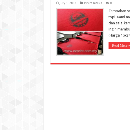
July 3, 2013
Tshirt Tadika
0
Tempahan set
topi. Kami 
dan saiz kam
ingin membua
(Harga 1pcs 
Read More »