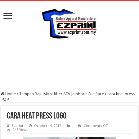
Home
/
Tempah Baju Microfiber ATV Jamborie Fun Race
/
cara heat press
logo
cara heat press logo
on
Ezprint
October 14, 2017
Comments Off
cara
245 Views
heat
press