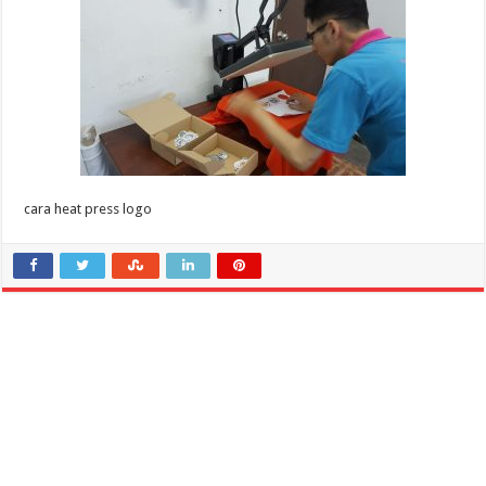
logo
cara heat press logo