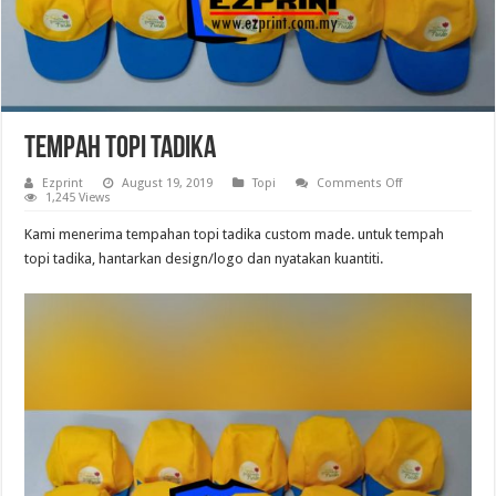
Tempah Topi tadika
on
Ezprint
August 19, 2019
Topi
Comments Off
Tempah
1,245 Views
Topi
tadika
Kami menerima tempahan topi tadika custom made. untuk tempah
topi tadika, hantarkan design/logo dan nyatakan kuantiti.