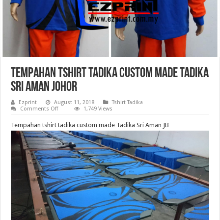
Tempahan tshirt tadika custom made Tadika
Sri Aman Johor
Ezprint
August 11, 2018
Tshirt Tadika
on
Comments Off
1,749 Views
Tempahan
tshirt
Tempahan tshirt tadika custom made Tadika Sri Aman JB
tadika
custom
made
Tadika
Sri
Aman
Johor