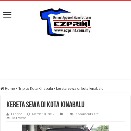
Home
/
Trip to Kota Kinabalu
/
kereta sewa di kota kinabalu
kereta sewa di kota kinabalu
on
Ezprint
March 18, 2017
Comments Off
kereta
441 Views
sewa
di
kota