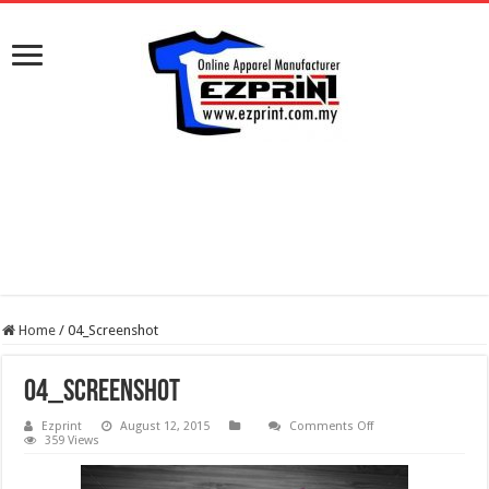
Home
/
04_Screenshot
04_Screenshot
on
Ezprint
August 12, 2015
Comments Off
04_Screenshot
359 Views