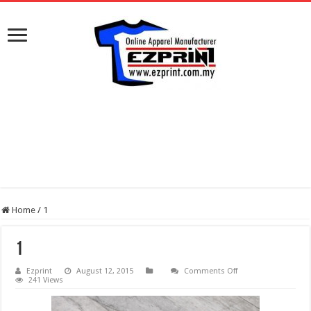
Home
/
1
1
on
Ezprint
August 12, 2015
Comments Off
1
241 Views