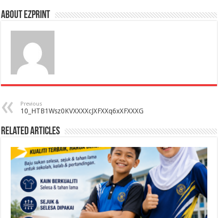
About Ezprint
Previous
10_HTB1Wsz0KVXXXXcJXFXXq6xXFXXXG
Related Articles