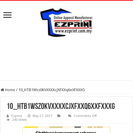
Home
/
10_HTB1Wsz0KVXXXXcJXFXXq6xXFXXXG
10_HTB1Wsz0KVXXXXcJXFXXq6xXFXXXG
on
Ezprint
May 27, 2017
Comments Off
10_HTB1Wsz0KVXXXXcJX
240 Views