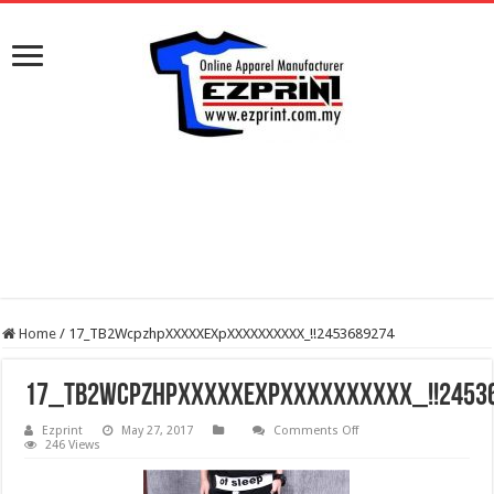
Home
/
17_TB2WcpzhpXXXXXEXpXXXXXXXXXX_!!2453689274
17_TB2WcpzhpXXXXXEXpXXXXXXXXXX_!!2453
on
Ezprint
May 27, 2017
Comments Off
17_TB2WcpzhpXXXXXEXp
246 Views