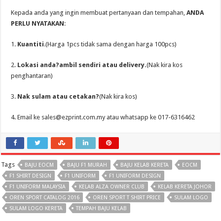
Kepada anda yang ingin membuat pertanyaan dan tempahan,
ANDA
PERLU NYATAKAN
:
1.
Kuantiti
.(Harga 1pcs tidak sama dengan harga 100pcs)
2.
Lokasi anda?ambil sendiri atau delivery.
(Nak kira kos
penghantaran)
3.
Nak sulam atau cetakan?
(Nak kira kos)
4. Email ke sales@ezprint.com.my atau whatsapp ke 017-6316462
Tags
BAJU EOCM
BAJU F1 MURAH
BAJU KELAB KERETA
EOCM
F1 SHIRT DESIGN
F1 UNIFORM
F1 UNIFORM DESIGN
F1 UNIFORM MALAYSIA
KELAB ALZA OWNER CLUB
KELAB KERETA JOHOR
OREN SPORT CATALOG 2016
OREN SPORT T SHIRT PRICE
SULAM LOGO
SULAM LOGO KERETA
TEMPAH BAJU KELAB