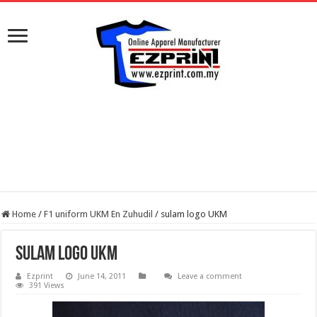
Home
/
F1 uniform UKM En Zuhudil
/
sulam logo UKM
sulam logo UKM
Ezprint
June 14, 2011
Leave a comment
391 Views