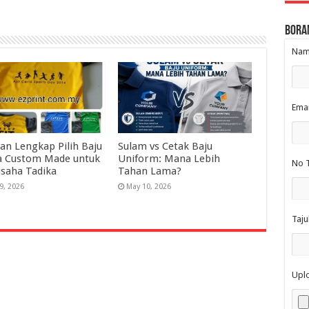
Bora
Nama
Emai
an Lengkap Pilih Baju
Sulam vs Cetak Baju
a Custom Made untuk
Uniform: Mana Lebih
No T
saha Tadika
Tahan Lama?
9, 2026
May 10, 2026
Taju
Upl