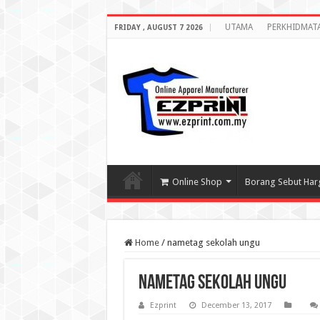
UTAMA
PERKHIDMAT
FRIDAY , AUGUST 7 2026
Online Shop
Borang Sebut Har
Home
/
nametag sekolah ungu
nametag sekolah ungu
Ezprint
December 13, 2017