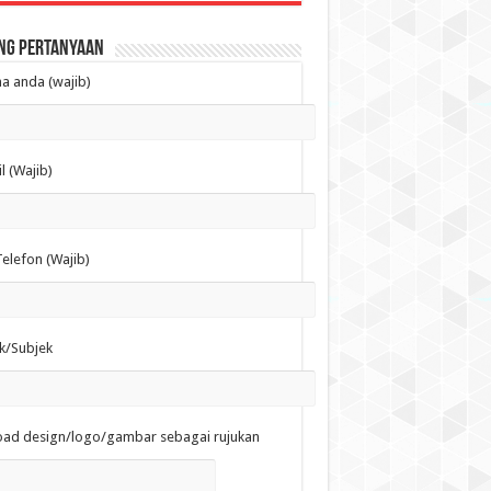
ng Pertanyaan
 anda (wajib)
l (Wajib)
elefon (Wajib)
k/Subjek
oad design/logo/gambar sebagai rujukan