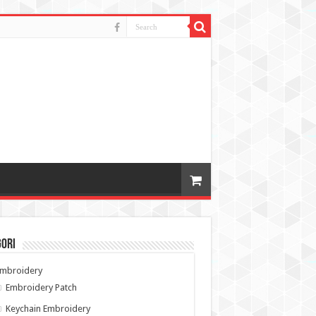
gori
Embroidery
Embroidery Patch
Keychain Embroidery