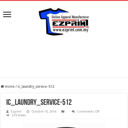
Home
/
ic_laundry_service-512
ic_laundry_service-512
on
Ezprint
October 10, 2016
Comments Off
ic_laundry_service-
229 Views
512