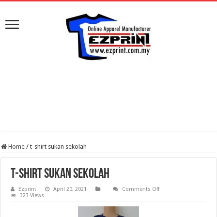
Home
/
t-shirt sukan sekolah
t-shirt sukan sekolah
on
Ezprint
April 20, 2021
Comments Off
t-
323 Views
shirt
sukan
sekolah