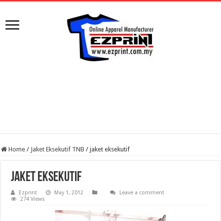
Home
/
Jaket Eksekutif TNB
/
jaket eksekutif
jaket eksekutif
Ezprint
May 1, 2012
Leave a comment
274 Views