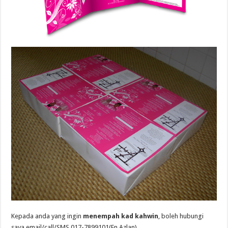
Kepada anda yang ingin
menempah kad kahwin
, boleh hubungi
saya email/call/SMS 017-7899101(En Azlan).