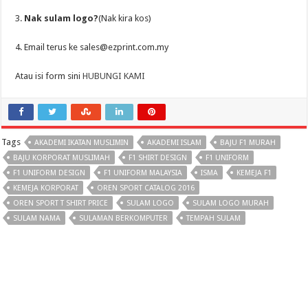
3.
Nak sulam logo?
(Nak kira kos)
4. Email terus ke sales@ezprint.com.my
Atau isi form sini
HUBUNGI KAMI
Tags
AKADEMI IKATAN MUSLIMIN
AKADEMI ISLAM
BAJU F1 MURAH
BAJU KORPORAT MUSLIMAH
F1 SHIRT DESIGN
F1 UNIFORM
F1 UNIFORM DESIGN
F1 UNIFORM MALAYSIA
ISMA
KEMEJA F1
KEMEJA KORPORAT
OREN SPORT CATALOG 2016
OREN SPORT T SHIRT PRICE
SULAM LOGO
SULAM LOGO MURAH
SULAM NAMA
SULAMAN BERKOMPUTER
TEMPAH SULAM