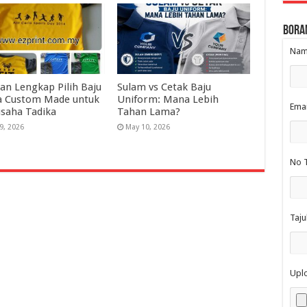
Bora
Nama
an Lengkap Pilih Baju
Sulam vs Cetak Baju
a Custom Made untuk
Uniform: Mana Lebih
Emai
saha Tadika
Tahan Lama?
9, 2026
May 10, 2026
No T
Taju
Upl