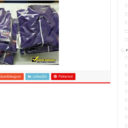
P
Stumbleupon
LinkedIn
Pinterest