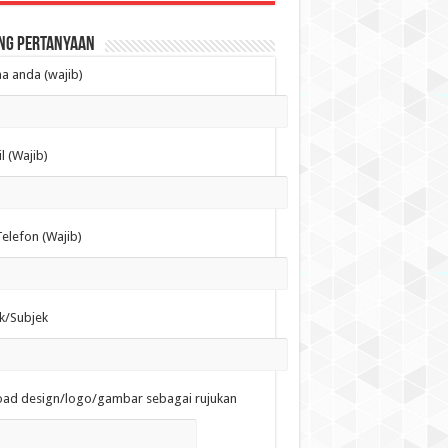
ng Pertanyaan
 anda (wajib)
l (Wajib)
elefon (Wajib)
k/Subjek
oad design/logo/gambar sebagai rujukan