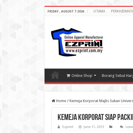
UTAMA
PERKHIDMAT
FRIDAY , AUGUST 7 2026
Online Shop
Borang Sebut Har
Home
/
Kemeja Korporat Majlis Sukan Univer
kemeja korporat siap packi
Ezprint
June 11, 2013
Leav