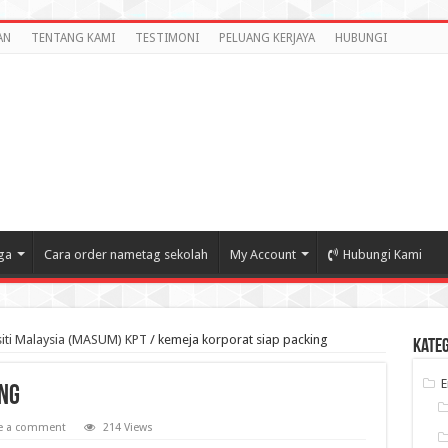
AN
TENTANG KAMI
TESTIMONI
PELUANG KERJAYA
HUBUNGI
ga
Cara order nametag sekolah
My Account
Hubungi Kami
siti Malaysia (MASUM) KPT
/
kemeja korporat siap packing
Kate
ng
e a comment
214 Views