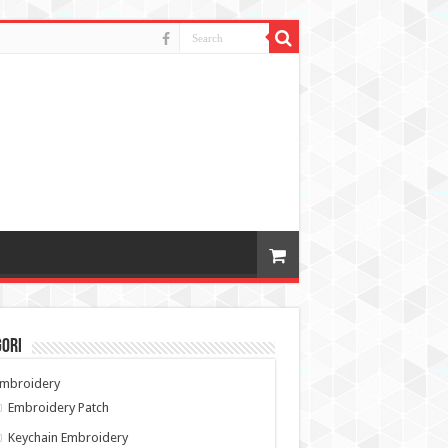
gori
Embroidery
Embroidery Patch
Keychain Embroidery