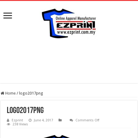
Home
/
logo2017png
logo2017png
on
Ezprint
June 4, 2017
Comments Off
logo2017png
238 Views