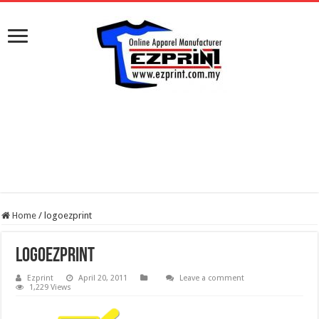
Home
/
logoezprint
logoezprint
Ezprint
April 20, 2011
Leave a comment
1,229 Views