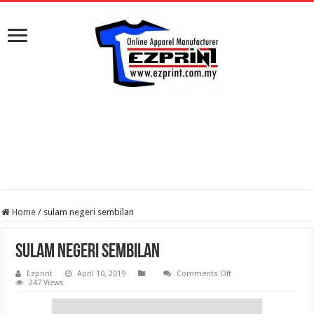
Home
/
sulam negeri sembilan
sulam negeri sembilan
on
Ezprint
April 10, 2019
Comments Off
sulam
247 Views
negeri
sembilan