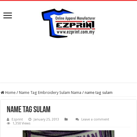
Home
/
Name Tag Embroidery Sulam Nama
/
name tag sulam
name tag sulam
Ezprint
January 25, 2013
Leave a comment
1,350 Views