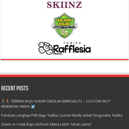
Recent Posts
TEMPAH BAJU SUKAN SEKOLAH BERKUALITI – CUSTOM IKUT
KEHENDAK ANDA!
Panduan Lengkap Pilih Baju Tadika Custom Made untuk Pengusaha Tadika
Sulam vs Cetak Baju Uniform: Mana Lebih Tahan Lama?