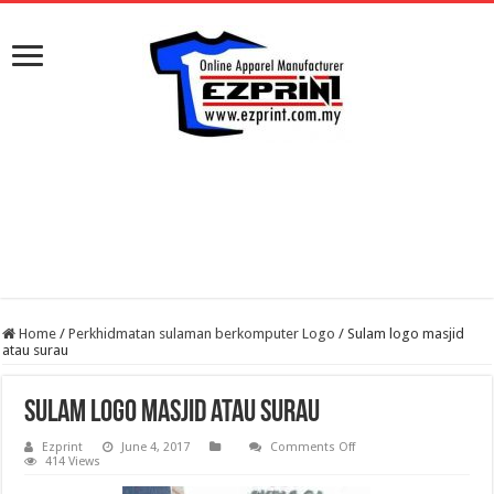
Home
/
Perkhidmatan sulaman berkomputer Logo
/
Sulam logo masjid
atau surau
Sulam logo masjid atau surau
on
Ezprint
June 4, 2017
Comments Off
Sulam
414 Views
logo
masjid