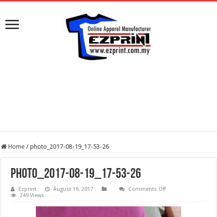
Home
/
photo_2017-08-19_17-53-26
photo_2017-08-19_17-53-26
on
Ezprint
August 19, 2017
Comments Off
photo_2017-
249 Views
08-
19_17-
53-