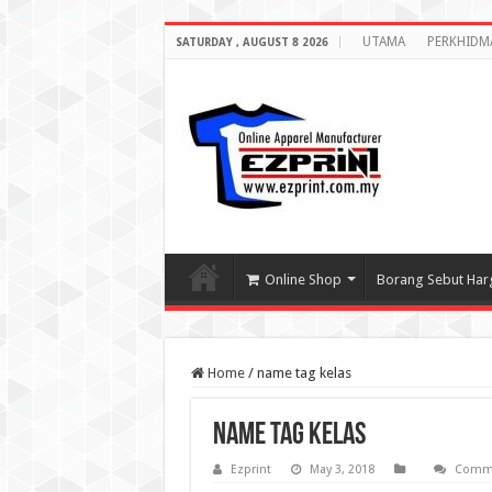
UTAMA
PERKHIDM
SATURDAY , AUGUST 8 2026
Online Shop
Borang Sebut Har
Home
/
name tag kelas
name tag kelas
Ezprint
May 3, 2018
Comme