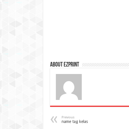
About Ezprint
Previous
name tag kelas