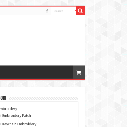
gori
Embroidery
Embroidery Patch
Keychain Embroidery