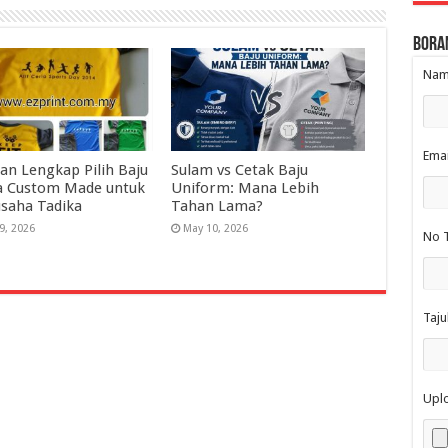
Bora
Nama
Emai
an Lengkap Pilih Baju
Sulam vs Cetak Baju
a Custom Made untuk
Uniform: Mana Lebih
saha Tadika
Tahan Lama?
9, 2026
May 10, 2026
No T
Taju
Upl