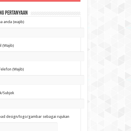
ng Pertanyaan
 anda (wajib)
l (Wajib)
elefon (Wajib)
k/Subjek
oad design/logo/gambar sebagai rujukan