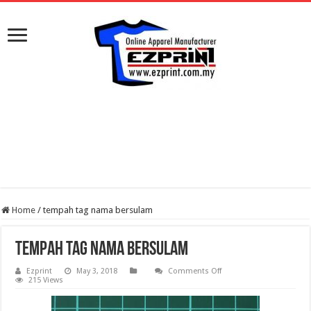
Home
/
tempah tag nama bersulam
tempah tag nama bersulam
on
Ezprint
May 3, 2018
Comments Off
tempah
215 Views
tag
nama
bersulam