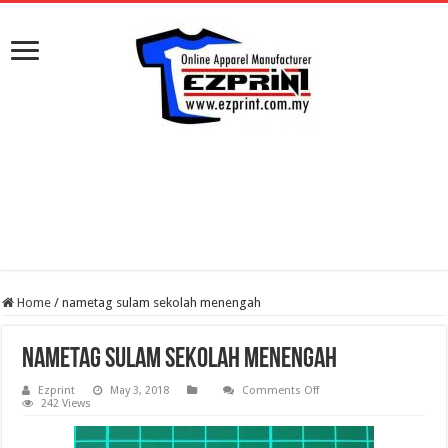
Home
/
nametag sulam sekolah menengah
nametag sulam sekolah menengah
on
Ezprint
May 3, 2018
Comments Off
nametag
242 Views
sulam
sekolah
menengah