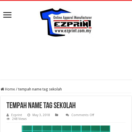
Home
/
tempah name tag sekolah
tempah name tag sekolah
on
Ezprint
May 3, 2018
Comments Off
tempah
248 Views
name
tag
sekolah