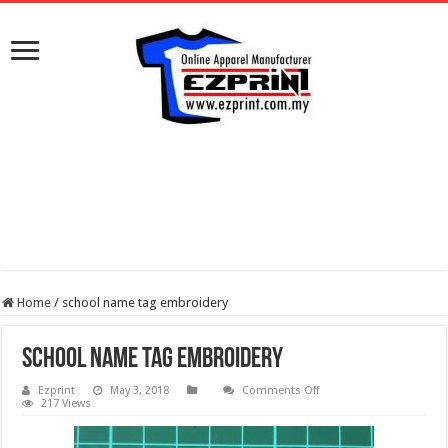
Home
/
school name tag embroidery
school name tag embroidery
on
Ezprint
May 3, 2018
Comments Off
school
217 Views
name
tag
embroidery