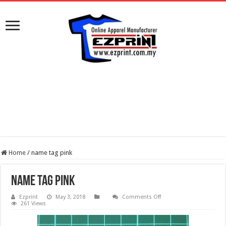
Home
/
name tag pink
name tag pink
on
Ezprint
May 3, 2018
Comments Off
name
261 Views
tag
pink