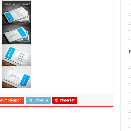
P
Stumbleupon
LinkedIn
Pinterest