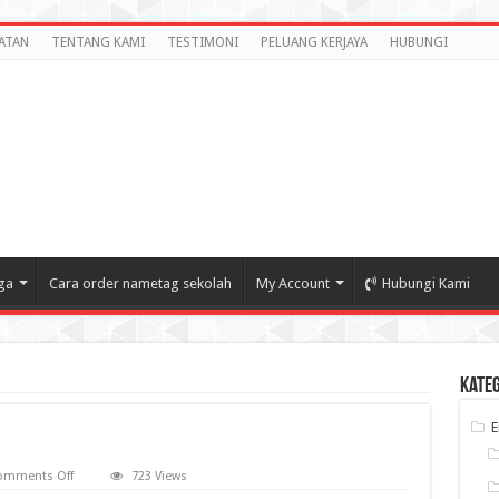
ATAN
TENTANG KAMI
TESTIMONI
PELUANG KERJAYA
HUBUNGI
ga
Cara order nametag sekolah
My Account
Hubungi Kami
Kate
on
omments Off
723 Views
Preview