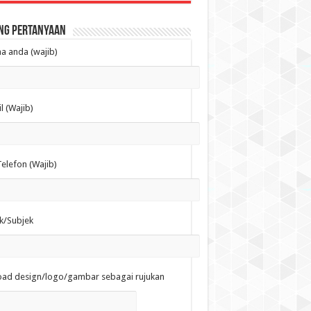
ng Pertanyaan
 anda (wajib)
l (Wajib)
elefon (Wajib)
k/Subjek
oad design/logo/gambar sebagai rujukan