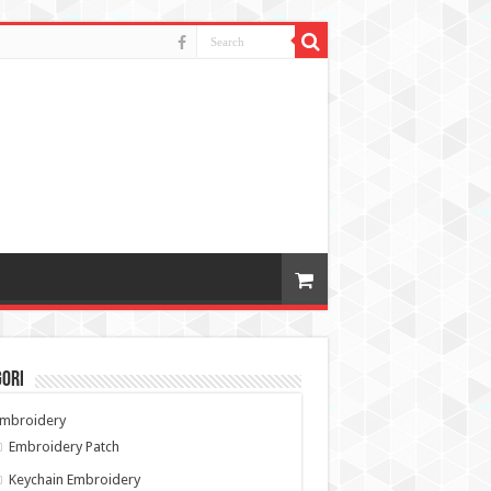
gori
Embroidery
Embroidery Patch
Keychain Embroidery