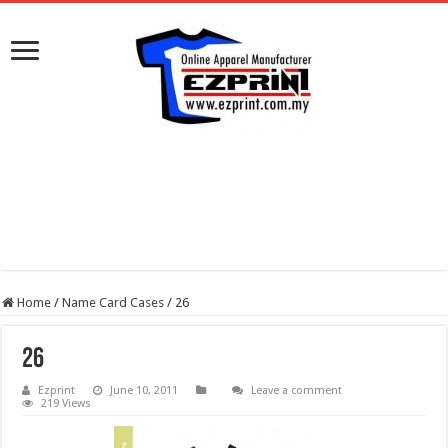
Home
/
Name Card Cases
/
26
26
Ezprint
June 10, 2011
Leave a comment
219 Views