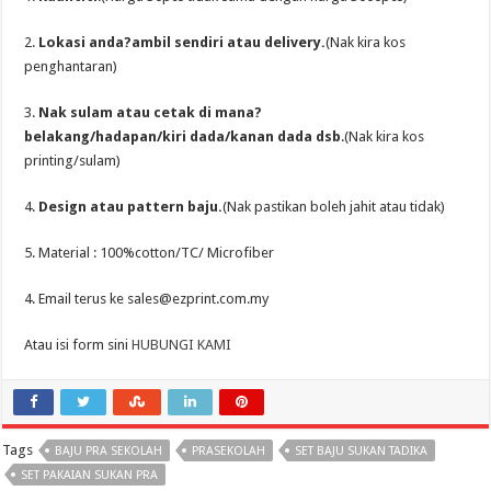
2.
Lokasi anda?ambil sendiri atau delivery.
(Nak kira kos
penghantaran)
3.
Nak sulam atau cetak di mana?
belakang/hadapan/
kiri
dada
/kanan
dada dsb
.(Nak kira kos
printing/sulam)
4.
Design atau pattern baju.
(Nak pastikan boleh jahit atau tidak)
5. Material : 100%cotton/TC/ Microfiber
4. Email terus ke sales@ezprint.com.my
Atau isi form sini
HUBUNGI KAMI
Tags
BAJU PRA SEKOLAH
PRASEKOLAH
SET BAJU SUKAN TADIKA
SET PAKAIAN SUKAN PRA