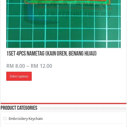
1Set 4pcs NameTag (Kain Oren, Benang Hijau)
Price
RM
8.00
–
RM
12.00
range:
This
Select options
RM 8.00
product
has
through
multiple
RM 12.00
variants.
The
options
may
Product categories
be
chosen
on
Embroidery Keychain
the
product