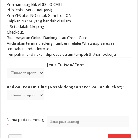
RM 10.00
Pilih nametag klik ADD TO CART
through
Pilih jenis Font (Rumi/Jawi)
RM 14.00
Pilih YES atau NO untuk Gam Iron ON
Taipkan NAMA yang hendak disulam.
1 Set adalah 4 keping
Checkout.
Buat bayaran Online Banking atau Credit Card
Anda akan terima tracking number melalui Whatsapp selepas
tempahan anda diproses.
Tempahan anda akan diproses dalam tempoh 3-7hari bekerja
Jenis Tulisan/ Font
Add on Iron On Glue (Gosok dengan seterika untuk lekat) :
Nama pada nametag
*
1Set