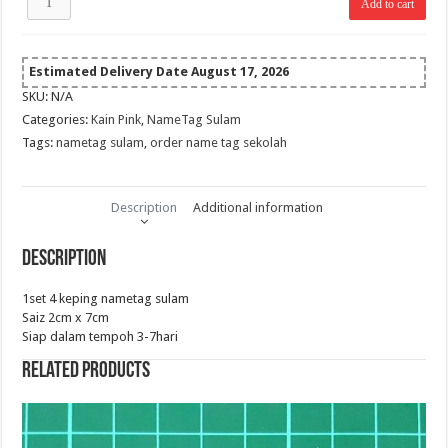
Add to cart
4pcs
NameTag
(Kain
Pink,
Estimated Delivery Date August 17, 2026
Benang
SKU:
N/A
Navy
Categories:
Kain Pink
,
NameTag Sulam
Blue)
quantity
Tags:
nametag sulam
,
order name tag sekolah
Description
Additional information
Description
1set 4 keping nametag sulam
Saiz 2cm x 7cm
Siap dalam tempoh 3-7hari
Related products