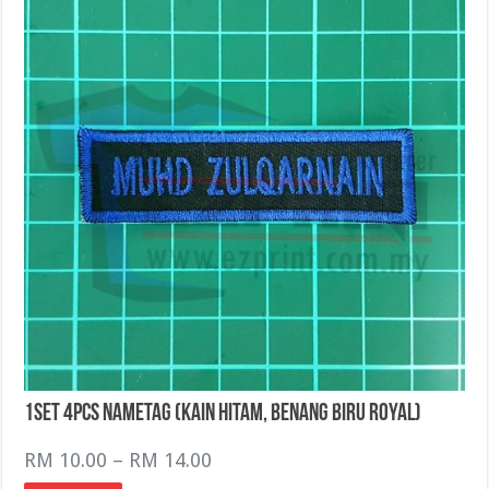
1Set 4pcs NameTag (Kain Hitam, Benang Biru Royal)
Price
RM
10.00
–
RM
14.00
range: