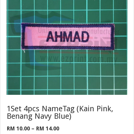
1Set 4pcs NameTag (Kain Pink,
Benang Navy Blue)
Price
RM
10.00
–
RM
14.00
range: