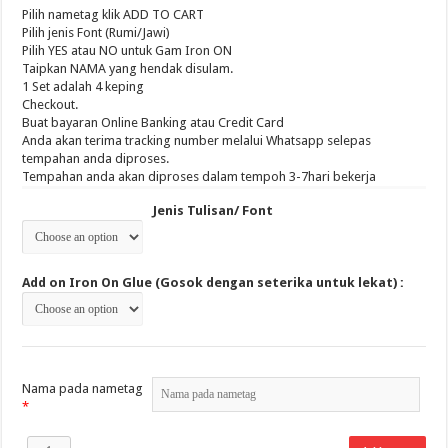
RM 10.00
Pilih nametag klik ADD TO CART
through
Pilih jenis Font (Rumi/Jawi)
RM 14.00
Pilih YES atau NO untuk Gam Iron ON
Taipkan NAMA yang hendak disulam.
1 Set adalah 4 keping
Checkout.
Buat bayaran Online Banking atau Credit Card
Anda akan terima tracking number melalui Whatsapp selepas
tempahan anda diproses.
Tempahan anda akan diproses dalam tempoh 3-7hari bekerja
Jenis Tulisan/ Font
Add on Iron On Glue (Gosok dengan seterika untuk lekat) :
Nama pada nametag
*
1Set