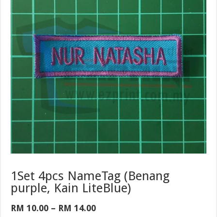
1Set 4pcs NameTag (Benang
purple, Kain LiteBlue)
Price
RM
10.00
–
RM
14.00
range: