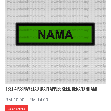
1Set 4pcs NameTag (Kain AppleGreen, Benang Hitam)
Price
RM
10.00
–
RM
14.00
range:
This
Select options
RM 10.00
product