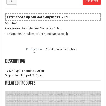
Add to cart
4pcs
NameTag
(Benang
purple,
Estimated ship out date August 11, 2026
Kain
SKU:
N/A
LiteBlue)
Categories:
Kain LiteBlue
,
NameTag Sulam
quantity
Tags:
nametag sulam
,
order name tag sekolah
Description
Additional information
Description
1set 4 keping nametag sulam
Siap dalam tempoh 3-7hari
Related products