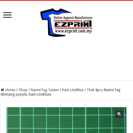
Home
/
Shop
/
NameTag Sulam
/
Kain LiteBlue
/
1Set 4pcs NameTag
(Benang purple, Kain LiteBlue)