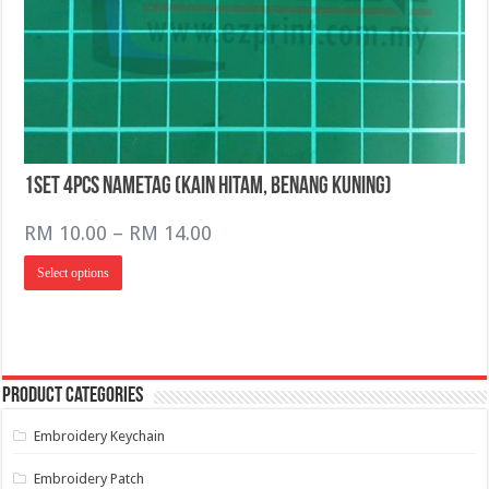
1Set 4pcs NameTag (Kain Hitam, Benang Kuning)
Price
RM
10.00
–
RM
14.00
range:
This
Select options
RM 10.00
product
has
through
multiple
RM 14.00
variants.
The
options
may
Product categories
be
chosen
on
Embroidery Keychain
the
product
page
Embroidery Patch