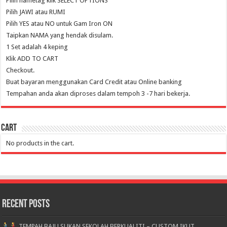
Pilih nametag klik SELECT OPTIONS
Pilih JAWI atau RUMI
Pilih YES atau NO untuk Gam Iron ON
Taipkan NAMA yang hendak disulam.
1 Set adalah 4 keping
Klik ADD TO CART
Checkout.
Buat bayaran menggunakan Card Credit atau Online banking
Tempahan anda akan diproses dalam tempoh 3 -7 hari bekerja.
Cart
No products in the cart.
Recent Posts
TEMPAH BAJU SUKAN SEKOLAH BERKUALITI – CUSTOM IKUT